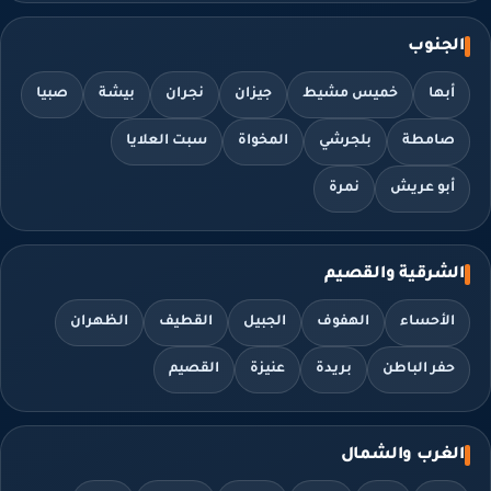
لجنوب
أبها
خميس مشيط
جيزان
نجران
بيشة
صبيا
صامطة
بلجرشي
المخواة
سبت العلايا
أبو عريش
نمرة
لشرقية والقصيم
الأحساء
الهفوف
الجبيل
القطيف
الظهران
حفر الباطن
بريدة
عنيزة
القصيم
لغرب والشمال