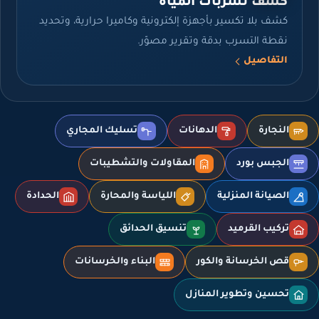
كشف تسربات المياه
كشف بلا تكسير بأجهزة إلكترونية وكاميرا حرارية، وتحديد
نقطة التسرب بدقة وتقرير مصوّر.
التفاصيل
النجارة
الدهانات
تسليك المجاري
الجبس بورد
المقاولات والتشطيبات
الصيانة المنزلية
اللياسة والمحارة
الحدادة
تركيب القرميد
تنسيق الحدائق
قص الخرسانة والكور
البناء والخرسانات
تحسين وتطوير المنازل