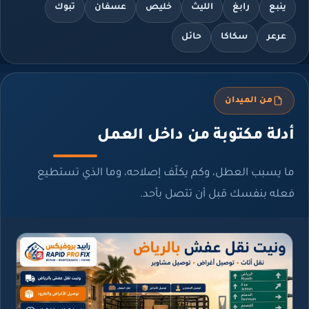
ينبع
رابغ
الليث
خليص
عسفان
تبوك
عرعر
سكاكا
حائل
من الميدان
دلة مكتوبة من داخل العمل
 يسبب العطل، وكم يكلّف إصلاحه، وما الذي تستطيع
له بنفسك قبل أن تتصل بأحد.