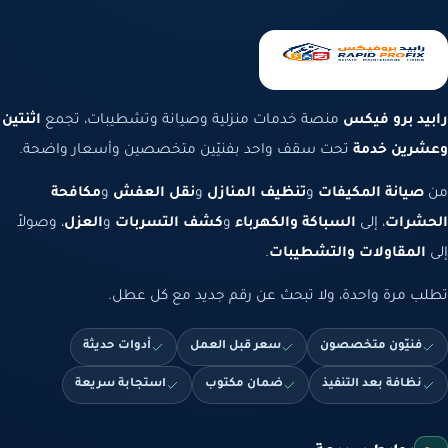
 برو فيكس
منصة خدمات منزلية وصيانة وتشطيبات، تجمع
اثنتين
ين خدمة
تحت سقف واحد بفنيّين متخصصين وأسعار واضحة.
يانة المكيفات
و
تنظيف المنازل
و
نقل العفش
و
مكافحة
رات
، إلى
السباكة والكهرباء
و
كشف التسربات
و
العزل
، وصولاً
مقاولات والتشطيبات
.
مرة واحدة، ولا تبحث عن رقم جديد مع كل عطل.
نيّون متخصصون
سعر قبل العمل
أدوات حديثة
ظافة بعد التنفيذ
ضمان مكتوب
استجابة سريعة