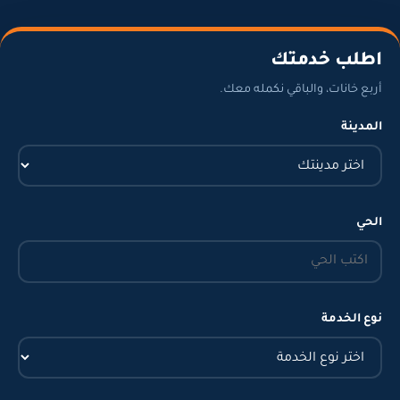
طلب خدمتك
بع خانات، والباقي نكمله معك.
مدينة
حي
ع الخدمة