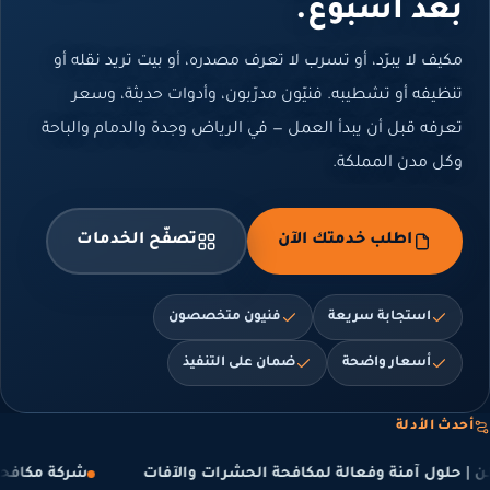
عد أسبوع.
كيف لا يبرّد، أو تسرب لا تعرف مصدره، أو بيت تريد نقله أو
نظيفه أو تشطيبه. فنيّون مدرّبون، وأدوات حديثة، وسعر
عرفه قبل أن يبدأ العمل — في الرياض وجدة والدمام والباحة
كل مدن المملكة.
اطلب خدمتك الآن
تصفّح الخدمات
استجابة سريعة
فنيون متخصصون
أسعار واضحة
ضمان على التنفيذ
ث الأدلة
افحة حشرات ورش مبيدات عسفان | رش آمن وحلول فعالة للقضاء ع