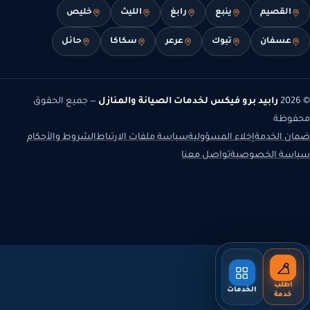
القصيم
ينبع
رابغ
الليث
خليص
عسفان
تبوك
عرعر
سكاكا
حائل
© 2026
رابيد برو فيكس لخدمات الصيانة والمنازل
— جميع الحقوق
محفوظة
ضمان الخدمة
إخلاء المسؤولية
سياسة ملفات الارتباط
الشروط والأحكام
سياسة الخصوصية
تواصل معنا
اطلب
الخدمات
خدمة