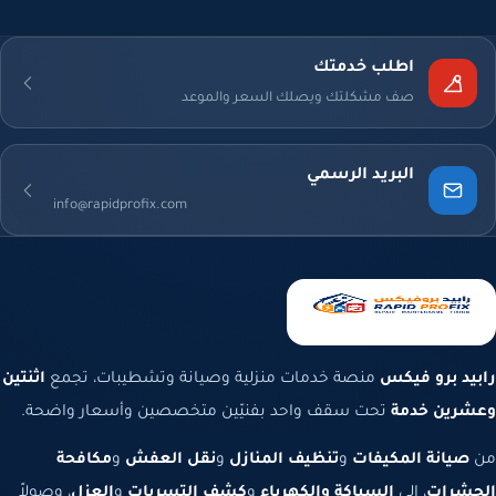
اطلب خدمتك
صف مشكلتك ويصلك السعر والموعد
البريد الرسمي
info@rapidprofix.com
رابيد برو فيكس
منصة خدمات منزلية وصيانة وتشطيبات، تجمع
اثنتين
وعشرين خدمة
تحت سقف واحد بفنيّين متخصصين وأسعار واضحة.
من
صيانة المكيفات
و
تنظيف المنازل
و
نقل العفش
و
مكافحة
الحشرات
، إلى
السباكة والكهرباء
و
كشف التسربات
و
العزل
، وصولاً