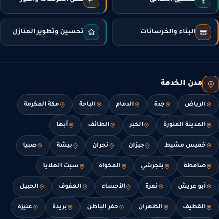
البناء والخرسانات
تحسين وتطوير المنازل
مدن الخدمة
الرياض
جدة
الدمام
الباحة
مكة المكرمة
المدينة المنورة
الخبر
الطائف
أبها
خميس مشيط
جيزان
نجران
بيشة
صبيا
صامطة
بلجرشي
المخواة
سبت العلايا
أبو عريش
نمرة
الأحساء
الهفوف
الجبيل
القطيف
الظهران
حفر الباطن
بريدة
عنيزة