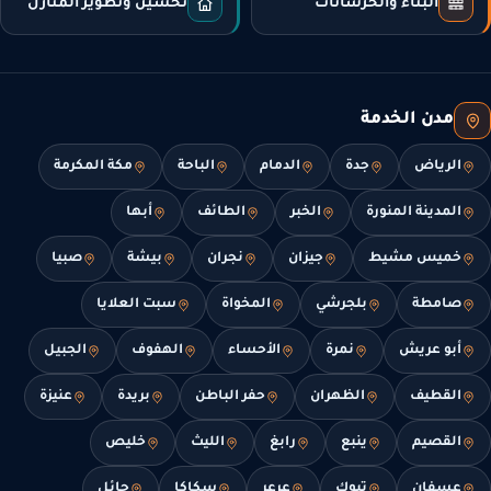
البناء والخرسانات
تحسين وتطوير المنازل
مدن الخدمة
الرياض
جدة
الدمام
الباحة
مكة المكرمة
المدينة المنورة
الخبر
الطائف
أبها
خميس مشيط
جيزان
نجران
بيشة
صبيا
صامطة
بلجرشي
المخواة
سبت العلايا
أبو عريش
نمرة
الأحساء
الهفوف
الجبيل
القطيف
الظهران
حفر الباطن
بريدة
عنيزة
القصيم
ينبع
رابغ
الليث
خليص
عسفان
تبوك
عرعر
سكاكا
حائل