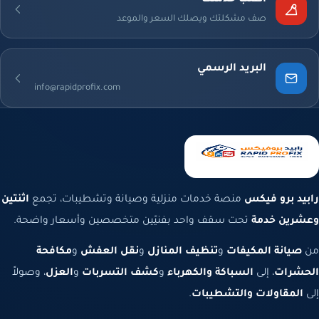
اطلب خدمتك
صف مشكلتك ويصلك السعر والموعد
البريد الرسمي
info@rapidprofix.com
رابيد برو فيكس
منصة خدمات منزلية وصيانة وتشطيبات، تجمع
اثنتين
وعشرين خدمة
تحت سقف واحد بفنيّين متخصصين وأسعار واضحة.
من
صيانة المكيفات
و
تنظيف المنازل
و
نقل العفش
و
مكافحة
الحشرات
، إلى
السباكة والكهرباء
و
كشف التسربات
و
العزل
، وصولاً
إلى
المقاولات والتشطيبات
.